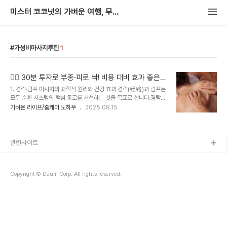
미스터 코코넛의 가벼운 여행, 무거운 추억
가성비마사지루틴
1
💆‍♀️ 30분 투자로 부종·피로 싹! 비용 대비 효과 좋은
셀프 경락·림프 마사지 루틴 완전 가이드
1. 경락·림프 마사지의 과학적 원리와 건강 효과 경락(經絡)과 림프는
모두 순환 시스템의 핵심 통로를 개선하는 것을 목표로 합니다.경락은
한의학에서 몸의 에너지(기·혈)가 흐르는 길로, 각 경혈과 연결되어 있
가벼운 라이프/홈케어 노하우
2025.08.15
습니다. 12 정경과 8기 경이 주요 네트워크를 형성합니다. 경락의 흐
름이 막히면 특정 부위의 통증, 부종, 만성 피로, 심지어 소화기·호흡기
문제까지 이어질 수 있습니다. 이를 풀어주는 것이 경락 마사지의 핵심
입니다. 반면, 림프는 체내 면역 방어와 노폐물 배출을 담당하는 순환
관련사이트
체계입니다. 림프액은 혈액 속에서 여과된 조직액이 모인 것으로, 세균
·바이러스·중금속 등의 노폐물을 모아 림프절에서 처리한 후 정맥으로
환류됩니다. 림프액의 흐름을 촉진해 노폐물과 독소를 배출하는 서양
Copyright © Daum Corp. All rights reserved.
식 마사지 기법입니다...