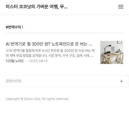
미스터 코코넛의 가벼운 여행, 무거운 추억
번역수익
1
AI 번역기로 월 300만 원? 노트북만으로 돈 버는 방
법 🤖
💡AI 번역기를 활용해 하루 4시간 투자로 월 300만 원 이상 버는 해
외 재택 부업 방법을 공개합니다. 시장 분석, 수익 구조, 실제 사례, 국
가별 수요, 장기 전략까지 전문적으로 안내합니다.1. AI 번역 시장의
디지털 노마드
2025.08.13
폭발적 성장과 부업 기회전 세계 언어 서비스 시장(LSI)은 2024년
기준 6,760억 달러 규모로 성장했고,AI 번역기의 발전이 이 시장의
패러다임을 완전히 바꿔놓았습니다.최근 5년간 전 세계 **언어 서비
스 시장(LSI)**은 연평균 6% 이상 성장하고 있으며,특히 AI 번역기
관련사이트
기술의 발전으로 개인 프리랜서 번역자도 글로벌 시장에 진입할 수 있
는 기회가 커졌습니다.과거에는 번역을 전문 에이전시나 숙련된 번역
가만 할 수 있었지만,이제는 DeepL, ChatGPT, Google Trans..
Copyright © Daum Corp. All rights reserved.