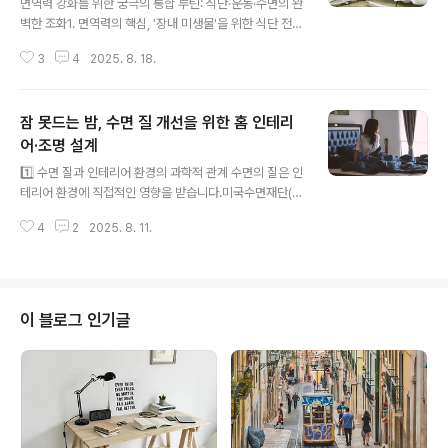
면역력 강화를 위한 궁극의 통합 루틴: 식단·운동·수면의 완
벽한 조화1. 면역력의 핵심, '장내 미생물'을 위한 식단 전략
🥑🧄우리 몸의 면역 체계는 외부의 병원균과 싸우는 군대
3
4
2025. 8. 18.
와 같습니다. 그런데 이 군대의 70% 이상이 장에 존재하
며, 장내 미생물의 상태에 따라 그 활성도가 결정됩니다. 따
라서 면역력 강화를 위한 첫 번째 단계는 장 건강을 최적화
잠 못드는 밤, 수면 질 개선을 위한 홈 인테리
하는 식단 전략을 수립하는 것입니다. 무작정 몸에 좋다는
영양제를 챙겨 먹기보다, 장내 미생물이 좋아하는 먹이를
어·조명 설계
글 내용
꾸준히 공급하여 **'건강한 장 생태계'**를 만드는 것이
1️⃣ 수면 질과 인테리어 환경의 과학적 관계 수면의 질은 인
훨씬 중요합니다.장내 유익균의 먹이가 되는 것은 바로 **
테리어 환경에 직접적인 영향을 받습니다.미국수면재단(N
프리바이오틱스(Prebiotics)**입니다. 프리바이오틱스
SF)과 하버드 의과대학 수면 연구팀은 **수면 효율(Slee
는 소화되지 않는 식이섬유로, 마늘, 양파, 바나나, 아스파
4
2
2025. 8. 11.
p Efficiency)**을 높이는 데 있어 ‘수면 환경’의 중요성
라거스, 치..
을 반복적으로 강조합니다.실내조명, 온도, 색채, 가구 배
치, 소음 차단과 같은 요소가 수면 단계의 깊이와 지속성에
관여하며, 특히 50세 이상 성인은 깊은 수면 단계(Non-R
EM 3단계)가 20대 대비 최대 40% 감소하기 때문에, 환
이 블로그 인기글
경 최적화가 필수입니다. 색채 설계의 역할벽과 침구 색상
이 차분한 블루·라벤더·베이지 계열일 때, 뇌의 시각 피질이
안정되어 알파파와 세타파가 균형을 이루고, 이는 심박수·
호흡수 감소로 이어집니다. 반대로 강렬한 레드·네온 컬러
는 ..