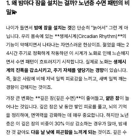
1. 왜 밤마다 잠을 설치는 걸까? 노년층 수면 패턴의 비
밀💫
나이가 들면서
밤에 잠을 설치는 것
은 단순히 "늙어서" 그런 게 아
닙니다. 우리 몸속에 있는 **생체시계(Circadian Rhythm)**의
기능이 약해지면서 나타나는 자연스러운 현상이죠. 젊었을 때는 2
4시간 주기로 정확하게 작동하던 이 시계가 노화로 인해 느슨해지
면서 수면 패턴이 흐트러지기 시작합니다. 실제로 노화는
생체시
계의 진폭을 감소시키고, 주기 자체를 앞당기는 경향
이 있습니다.
즉, 젊은 사람에 비해 저녁 일찍 피로감을 느끼고, 새벽 일찍 깨는
경향이 강해지는 것이죠.
가장 큰 변화는 **깊은 잠(깊은 수면)**이 줄어들고,
얕은 잠
이 늘
어나는 것입니다. 깊은 잠은 낮 동안 쌓인 피로를 풀고, 뇌의 기억
을 정리하며, 면역력을 강화하는 데 매우 중요합니다. 하지만 노년
층은 이 깊은 잠의 비중이 30% 이상 감소하는 경우가 많아, 밤새
잔 것 같아도
다음 날 낮에 피곤함을 느끼게 되는
것이죠. 깊은 수