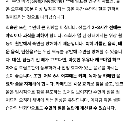
지 ‘수면 의학(Sleep Medicine)’**에 발표된 연구에 따르면, 늦
은 오후에 30분 이상 낮잠을 자는 것은 야간 수면의 질을 현저히
떨어뜨리는 것으로 나타났습니다.
식습관
또한 수면에 큰 영향을 미칩니다. 잠들기
2~3시간 전에는
야식이나 과식을 피해야
합니다. 소화가 덜 된 상태에서는 위장 활
동이 활발해져 숙면을 방해하기 때문입니다. 특히
기름진 음식, 매
운 음식, 탄산음료
는 위산 역류를 유발해 수면을 방해할 수 있습니
다. 대신, 잠들기 전 배가 고프다면,
따뜻한 우유나 캐모마일 허브
차
처럼 트립토판이 풍부하거나 진정 효과가 있는 음료를 마시는
것이 좋습니다. 또한,
저녁 6시 이후에는 커피, 녹차 등 카페인 음
료와 술을 자제
해야 합니다. 카페인은 각성 효과로 잠을 쫓고, 알코
올은 일시적으로 잠을 유도하는 것처럼 보이지만 수면의 질을 떨
어뜨려 오히려 새벽에 깨는 현상을 유발합니다. 이처럼 작은 생활
습관의 변화만으로도
수면의 질은 놀랍게 개선될 수 있습니다.