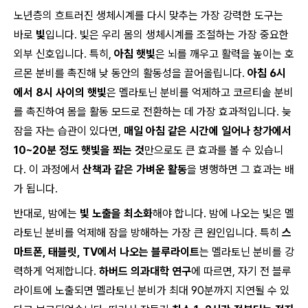
노년층의 흐트러진 생체시계를 다시 맞추는 가장 강력한 도구는
바로
빛
입니다. 빛은 우리 몸의 생체시계를 조절하는 가장 중요한
외부 신호입니다. 특히,
아침 햇빛
은 뇌를 깨우고 활력을 높이는 호
르몬 분비를 촉진해 낮 동안의 활동성을 끌어올립니다.
아침 6시
에서 8시 사이의 햇빛
은 멜라토닌 분비를 억제하고 코르티솔 분비
를 촉진하여 몸을 활동 모드로 전환하는 데 가장 효과적입니다. 늦
잠을 자는 습관이 있다면,
매일 아침 같은 시간에 일어나 창가에서
10~20분 정도 햇빛을 쬐는 것
만으로도 큰 효과를 볼 수 있습니
다. 이 과정에서
산책과 같은 가벼운 활동
을 병행하면 그 효과는 배
가 됩니다.
반대로, 밤에는
빛 노출을 최소화
해야 합니다. 밤에 나오는 빛은 멜
라토닌 분비를 억제해 잠을 방해하는 가장 큰 원인입니다. 특히
스
마트폰, 태블릿, TV에서 나오는 블루라이트
는 멜라토닌 분비를 강
력하게 억제합니다.
하버드 의과대학 연구
에 따르면, 자기 전 블루
라이트에 노출되면 멜라토닌 분비가 최대 90분까지 지연될 수 있