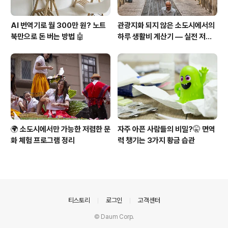
AI 번역기로 월 300만 원? 노트
관광지화 되지 않은 소도시에서의
북만으로 돈 버는 방법 🤖
하루 생활비 계산기 — 실전 저비
용 여행 전략
🌍 소도시에서만 가능한 저렴한 문
자주 아픈 사람들의 비밀?🤫 면역
화 체험 프로그램 정리
력 챙기는 3가지 황금 습관
의안내
티스토리
로그인
고객센터
© Daum Corp.